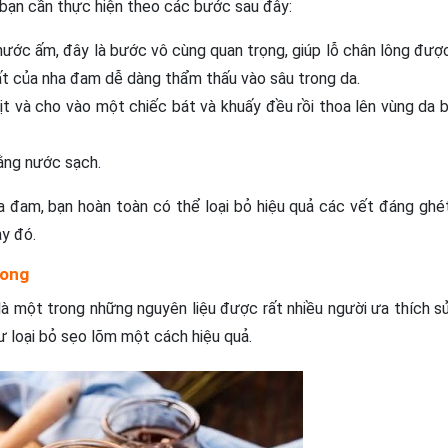
 bạn cần thực hiện theo các bước sau đây:
nước ấm, đây là bước vô cùng quan trọng, giúp lỗ chân lông đượ
hất của nha đam dễ dàng thẩm thấu vào sâu trong da.
ịt và cho vào một chiếc bát và khuấy đều rồi thoa lên vùng da b
ằng nước sạch.
ha đam, bạn hoàn toàn có thể loại bỏ hiệu quả các vết đáng ghé
y đó.
 ong
à một trong những nguyên liệu được rất nhiều người ưa thích s
ư loại bỏ sẹo lõm một cách hiệu quả.