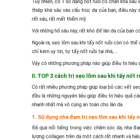
Tuy nhiên, có 1 số dạng nốt ruồi có chân khá sâu
thiệp khá sâu vào cấu trúc da của bạn, điều này 
rất sâu, rất mất thẩm mỹ.
Với những hố sâu này, rất khó để làn da của bạn có
Ngoài ra, sẹo lõm sau khi tẩy nốt ruồi còn có thể
chỉ kém uy tín, tự tẩy nốt ruồi tại nhà,….
Vậy có những phương pháp nào giúp điều trị hiệu
II. TOP 3 cách trị sẹo lõm sau khi tẩy nốt 
Có rất nhiều phương pháp giúp loại bỏ các vết sẹo
đều là những nguyên liệu giúp điều trị hiệu quả 
nhanh nhất mà vô cùng an toàn cho làn da.
1. Sử dụng nha đam trị sẹo lõm sau khi tẩy n
Đã quá nổi tiếng trong việc chăm sóc da, nha đa
lượng collagen trên da một cách rất nhanh và hiệu