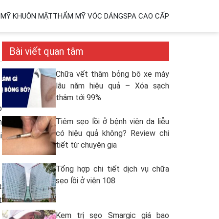
MỸ KHUÔN MẶT
THẨM MỸ VÓC DÁNG
SPA CAO CẤP
Bài viết quan tâm
Chữa vết thâm bỏng bô xe máy
lâu năm hiệu quả – Xóa sạch
thâm tới 99%
o
Tiêm sẹo lồi ở bệnh viện da liễu
m
có hiệu quả không? Review chi
i
tiết từ chuyên gia
Tổng hợp chi tiết dịch vụ chữa
sẹo lồi ở viện 108
t
t
Kem trị sẹo Smargic giá bao