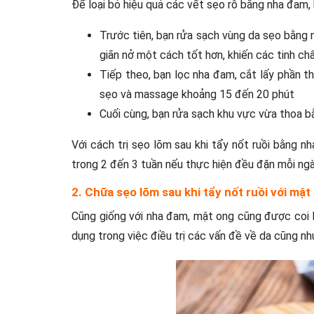
Để loại bỏ hiệu quả các vết sẹo rỗ bằng nha đam,
Trước tiên, bạn rửa sạch vùng da sẹo bằng 
giãn nở một cách tốt hơn, khiến các tinh c
Tiếp theo, bạn lọc nha đam, cắt lấy phần th
sẹo và massage khoảng 15 đến 20 phút
Cuối cùng, bạn rửa sạch khu vực vừa thoa b
Với cách trị sẹo lõm sau khi tẩy nốt ruồi bằng n
trong 2 đến 3 tuần nếu thực hiện đều đặn mỗi ngà
2. Chữa sẹo lõm sau khi tẩy nốt ruồi với mật
Cũng giống với nha đam, mật ong cũng được coi l
dụng trong việc điều trị các vấn đề về da cũng nh