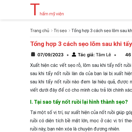
T
hẩm mỹ viện
Trang chủ
Trị sẹo
Tổng hợp 3 cách sẹo lõm sau khi
Tổng hợp 3 cách sẹo lõm sau khi tẩy
07/09/2023
Tác giả:
Tâm Lê
46
*
*
Xuất hiện các vết sẹo rỗ, lõm sau khi tẩy nốt ruồ
sau khi tẩy nốt ruồi làn da của bạn lại bị xuất 
sau khi tẩy nốt ruồi nào đem lại hiệu quả, được 
viết dưới đây để có cho mình câu trả lời chính xác
I. Tại sao tẩy nốt ruồi lại hình thành sẹo?
Tại một số vị trí, sự xuất hiện của nốt ruồi giúp 
ruồi có diện tích bề mặt lớn, mọc ở các vị trí t
ruồi này, bạn nên xóa là chuyện đương nhiên.