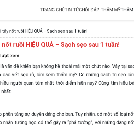
TRANG CHỦ
TIN TỨC
HỎI ĐÁP THẨM MỸ
THẨM 
 tẩy nốt ruồi HIỆU QUẢ – Sạch sẹo sau 1 tuần!
 nốt ruồi HIỆU QUẢ – Sạch sẹo sau 1 tuần!
 lượt xem
i là vấn đề khiến bạn không hề thoải mái một chút nào. Vậy tại sa
hiện các vết sẹo rỗ, lõm kém thẩm mỹ? Có những cách trị sẹo lõ
nhiều người quan tâm nhất thời điểm hiện nay? Cùng tìm hiểu bà
 nhất.
góp phần tăng sự duyên dáng cho bạn. Tuy nhiên, có một số loại nố
heo nhân tướng học có thể gây ra “phá tướng”, với những dạng nố