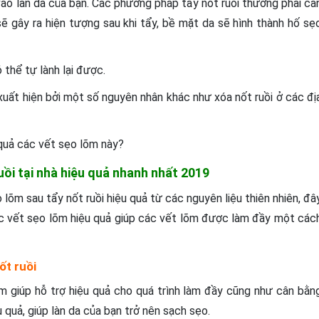
 vào làn da của bạn. Các phương pháp tẩy nốt ruồi thương phải ca
sẽ gây ra hiện tượng sau khi tẩy, bề mặt da sẽ hình thành hố sẹ
 thể tự lành lại được.
 xuất hiện bởi một số nguyên nhân khác như xóa nốt ruồi ở các đị
 quả các vết sẹo lõm này?
ruồi tại nhà hiệu quả nhanh nhất 2019
 lõm sau tẩy nốt ruồi hiệu quả từ các nguyên liệu thiên nhiên, đâ
các vết sẹo lõm hiệu quả giúp các vết lõm được làm đầy một các
ốt ruồi
m giúp hỗ trợ hiệu quả cho quá trình làm đầy cũng như cân bằn
 quả, giúp làn da của bạn trở nên sạch sẹo.