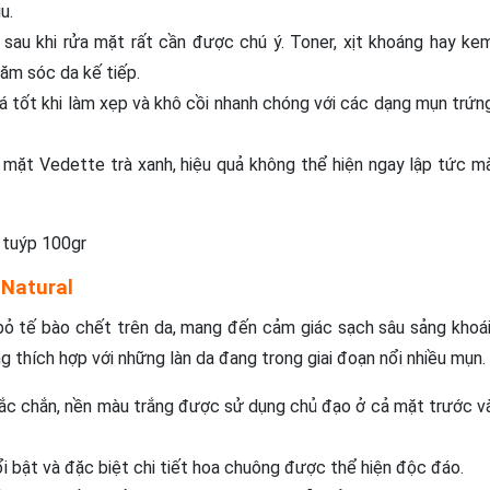
u.
au khi rửa mặt rất cần được chú ý. Toner, xịt khoáng hay ke
ăm sóc da kế tiếp.
tốt khi làm xẹp và khô cồi nhanh chóng với các dạng mụn trứn
mặt Vedette trà xanh, hiệu quả không thể hiện ngay lập tức m
 tuýp 100gr
 Natural
bỏ tế bào chết trên da, mang đến cảm giác sạch sâu sảng khoái
 thích hợp với những làn da đang trong giai đoạn nổi nhiều mụn.
hắc chắn, nền màu trắng được sử dụng chủ đạo ở cả mặt trước v
i bật và đặc biệt chi tiết hoa chuông được thể hiện độc đáo.