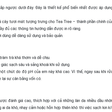
ắp ngược dưới đáy. Đây là thiết kế phổ biến nhất được áp dụn
á cây tươi mát tượng trưng cho Tea Tree – thành phần chính củ
ầy đủ các thông tin hướng dẫn được in rõ ràng.
i dùng dễ dàng sử dụng và bảo quản.
tràm trà khá thơm và dễ chịu.
iác sạch sâu và sảng khoái khi sử dụng.
 một chút do độ pH của em này khá cao. Vì thế, ngay sau khi rử
 lại sự cân bằng vốn có.
ợc đánh giá cao, thích hợp với cả những làn da nhiều dầu nhờ
 ai da khô, nhạy cảm hoặc hỗn hợp thiên khô thì việc sạch kin kí