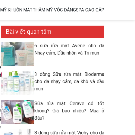
MỸ KHUÔN MẶT
THẨM MỸ VÓC DÁNG
SPA CAO CẤP
Bài viết quan tâm
6 sữa rửa mặt Avene cho da
Nhạy cảm, Dầu nhờn và Trị mụn
i
3 dòng Sữa rửa mặt Bioderma
t
cho da nhạy cảm, da khô và dầu
mụn
Sữa rửa mặt Cerave có tốt
u
không? Giá bao nhiêu? Mua ở
đâu?
g
c
8 dòng sữa rửa mặt Vichy cho da