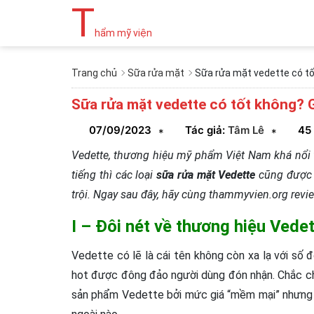
T
hẩm mỹ viện
Trang chủ
Sữa rửa mặt
Sữa rửa mặt vedette có tố
Sữa rửa mặt vedette có tốt không? 
07/09/2023
Tác giả:
Tâm Lê
45
*
*
Vedette, thương hiệu mỹ phẩm Việt Nam khá nổi v
tiếng thì các loại
sữa rửa mặt Vedette
cũng được n
trội. Ngay sau đây, hãy cùng thammyvien.org revie
I – Đôi nét về thương hiệu Vede
Vedette có lẽ là cái tên không còn xa lạ với số
hot được đông đảo người dùng đón nhận. Chắc chắ
sản phẩm Vedette bởi mức giá “mềm mại” nhưng 