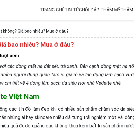
TRANG CHỦ
TIN TỨC
HỎI ĐÁP THẨM MỸ
THẨM 
t không? Giá bao nhiêu? Mua ở đâu?
Giá bao nhiêu? Mua ở đâu?
 lượt xem
ới các dòng mặt nạ đất sét, trà xanh. Bên cạnh dòng mặt nạ nổ
hiều người dùng quan tâm vì giá rẻ và tác dụng làm sạch vượ
w chi tiết về 4 dòng làm sạch da siêu Hot nhà Vedette nhé.
tte Việt Nam
 đông các tín đồ làm đẹp khi có nhiều sản phẩm chăm sóc da siê
n những ai hay skincare nhiều đã từng trải nghiệm một vài dòn
hiệu quả được quảng cáo không thua kém bất kì sản phẩm nướ