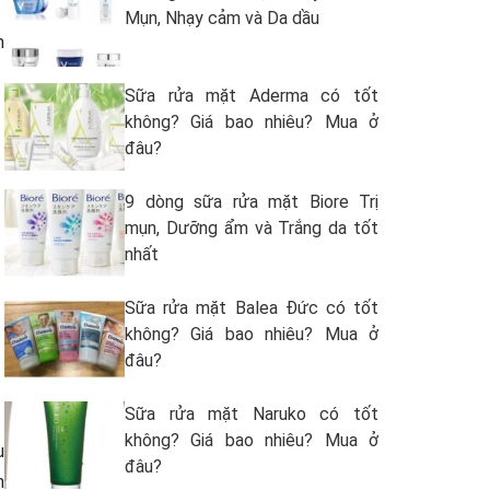
Mụn, Nhạy cảm và Da dầu
m
Sữa rửa mặt Aderma có tốt
không? Giá bao nhiêu? Mua ở
đâu?
9 dòng sữa rửa mặt Biore Trị
mụn, Dưỡng ẩm và Trắng da tốt
nhất
Sữa rửa mặt Balea Đức có tốt
không? Giá bao nhiêu? Mua ở
đâu?
Sữa rửa mặt Naruko có tốt
không? Giá bao nhiêu? Mua ở
u
đâu?
n