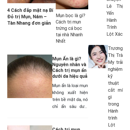
Lê Thị
4 Cách đắp mặt nạ Bí
Yến
Mụn bọc là gì?
Đỏ trị Mụn, Nám –
Hành
Cách trị mụn
Tàn Nhang đơn giản
Trình
trứng cá bọc
Lột Xác
tại nhà Nhanh
Nhất
Trương
Thị Trà
Mụn Ẩn là gì?
My trải
Nguyên nhân và
nghiệm
Cách trị mụn ẩn
dưới da hiệu quả
kỹ
thuật
Mụn ẩn là loại mụn
cắt mí
không xuất hiện
gì
trên bề mặt da, nó
trong
chỉ ẩn sâu dưới
Hành
lớp da của bạn.
trình
Nếu mọi người
Lột
không làm sạch
Cách trị mụn