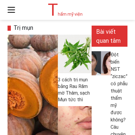
T
hẩm mỹ viện
Trị mụn
Bài viết
quan tâm
Đột
biến
NST
“ziczac”
3 cách trị mụn
có phẫu
bằng Rau Răm
thuật
mờ Thâm, sạch
thẩm
Mụn tức thì
mỹ
được
không?
Câu
chuyện