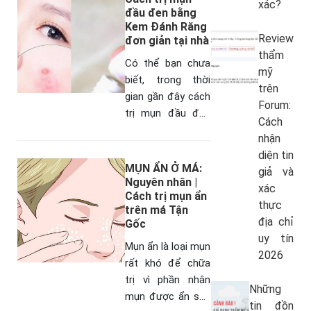
xác?
da thường xuyên,…
đầu đen bằng
Kem Đánh Răng
Review
đơn giản tại nhà
thẩm
Có thể bạn chưa
mỹ
biết, trong thời
trên
gian gần đây cách
Forum:
trị mụn đầu đen
Cách
bằng kem đánh
nhận
răng nở rộ ra rất
diện tin
nhiều. Phương
MỤN ẨN Ở MÁ:
giả và
pháp này được rất
Nguyên nhân |
xác
Cách trị mụn ẩn
nhiều…
thực
trên má Tận
địa chỉ
Gốc
uy tín
Mụn ẩn là loại mụn
2026
rất khó để chữa
trị vì phần nhân
Những
mụn được ẩn sau
tin đồn