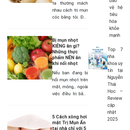
bảo
ta thường mách
vệ hệ
nhau cách trị mụn
tiêu
cóc bằng tỏi. Đây
hóa
là phương pháp
khỏe
dân gian tận dụng
mạnh
những nguyên liệu
Bị mụn nhọt
có sẵn trong nhà…
KIÊNG ăn gì?
Top 7
Những thực
nha
phẩm NÊN ăn
khi nổi nhọt
khoa uy
tín tại
Nếu bạn đang bị
Nguyễn
nổi mụn nhọt trên
Thái
mặt, mông,.. ngoài
Học –
việc điều trị bằng
Review
các loại kem,
cập
thuốc thì các yếu
nhật
tố như lối sống
5 Cách xông hơi
2025
sinh hoạt, chế
mặt Trị Mụn Ẩn
tại nhà chỉ với 5
độ…