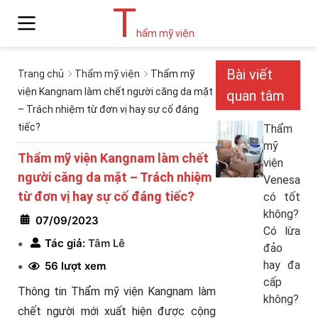
T
hẩm mỹ viện
Bài viết
Trang chủ
Thẩm mỹ viện
Thẩm mỹ
viện Kangnam làm chết người căng da mặt
quan tâm
– Trách nhiệm từ đơn vị hay sự cố đáng
tiếc?
Thẩm
mỹ
Thẩm mỹ viện Kangnam làm chết
viện
người căng da mặt – Trách nhiệm
Venesa
từ đơn vị hay sự cố đáng tiếc?
có tốt
không?
07/09/2023
Có lừa
Tác giả:
Tâm Lê
*
đảo
hay đa
56 lượt xem
*
cấp
Thông tin Thẩm mỹ viện Kangnam làm
không?
chết người mới xuất hiện được cộng