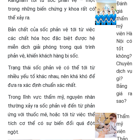
Kangnam tới từ sốc phản vệ – một
Đánh
trong những biến chứng y khoa rất có
giá
thể xảy ra.
thẩm
mỹ
Bản chất của sốc phản vệ tới từ việc
viện Hà
các chất hóa học đặc biệt được hệ
Nội có
miễn dịch giải phóng trong quá trình
tốt
phản vệ, khiến khách hàng bị sốc.
không?
Chuyên
Trạng thái sốc phản vệ có thể tới từ
dịch vụ
nhiều yếu tố khác nhau, nên khá khó để
gì?
đưa ra xác định chuẩn xác nhất.
Bảng
giá ra
Trong lĩnh vực thẩm mỹ, nguyên nhân
sao?
thường xảy ra sốc phản vệ đến từ phản
ứng với thuốc mê, hoặc tới từ việc thể
Thẩm
tích cơ thể có sự biến đổi quá đột
mỹ
viện
ngột.
Thảo