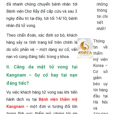
đã nhanh chóng chuyển bệnh nhân tới
những
thông
Bệnh viện Chợ Rẫy để cấp cứu và sau 3
tin chi
ngày điều trị tại đây, tới tối 14/10, bệnh
tiết
nhân đã tử vong.
nhất!
Theo chẩn đoán, xác định sơ bộ, khách
Thông
hàng xảy ra tình trạng kể trên chính là
tin về
do sốc phản vệ – một dạng sự cố, vấn
thẩm
nạn vô cùng đáng tiếc trong y khoa.
mỹ viện
Korea –
II. Căng da mặt tử vong tại
Cơ sở
Kangnam – Sự cố hay tai nạn
giảm
đáng tiếc?
béo uy
tín hàng
Vụ việc khách hàng tử vong sau khi tiến
đầu tại
hành dịch vụ tại
Bệnh viện thẩm mỹ
Hà Nội
Kangnam
– một đơn vị tương đối lớn
và
trong lĩnh vực thẩm mỹ, chúng tôi xin