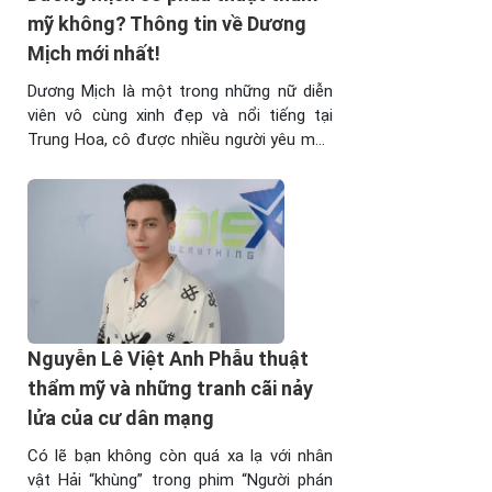
mỹ không? Thông tin về Dương
Mịch mới nhất!
Dương Mịch là một trong những nữ diễn
viên vô cùng xinh đẹp và nổi tiếng tại
Trung Hoa, cô được nhiều người yêu mến
và sức lan tỏa của nữ diễn viên này còn
lan tỏa ra tầm châu lục. Tuy nhiên, đời tư
của Dương Mịch thực sự đã trải qua rất
nhiều ...
Nguyễn Lê Việt Anh Phẫu thuật
thẩm mỹ và những tranh cãi nảy
lửa của cư dân mạng
Có lẽ bạn không còn quá xa lạ với nhân
vật Hải “khùng” trong phim “Người phán