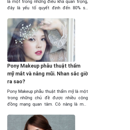
là một trong những điều khá quan trọng,
đây là yếu tố quyết định đến 80% sự
thành công của ca phẫu thuật. Việc sai
lầm trong lựa chọn bác sĩ phẫu thuật sẽ
gây ra cho bạn những hậu quả hết sức
nghiêm trọng. Cùng ...
Pony Makeup phẫu thuật thẩm
mỹ mắt và nâng mũi. Nhan sắc giờ
ra sao?
Pony Makeup phẫu thuật thẩm mỹ là một
trong những chủ đề được nhiều cộng
đồng mạng quan tâm. Cô nàng là một
trong những tên tuổi đình đám chuyên
makeup cho những tên tuổi nổi tiếng
hàng đầu của các sao Hàn Quốc. Cô
được mọi người khen bởi vẻ đẹp đằm