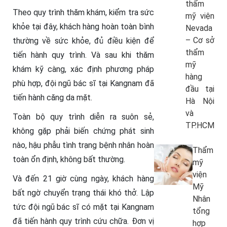
thẩm
Theo quy trình thăm khám, kiểm tra sức
mỹ viện
khỏe tại đây, khách hàng hoàn toàn bình
Nevada
– Cơ sở
thường về sức khỏe, đủ điều kiện để
thẩm
tiến hành quy trình. Và sau khi thăm
mỹ
khám kỹ càng, xác định phương pháp
hàng
phù hợp, đội ngũ bác sĩ tại Kangnam đã
đầu tại
tiến hành căng da mặt.
Hà Nội
và
Toàn bộ quy trình diễn ra suôn sẻ,
TP.HCM
không gặp phải biến chứng phát sinh
nào, hậu phẫu tình trạng bệnh nhân hoàn
Thẩm
toàn ổn định, không bất thường.
mỹ
viện
Và đến 21 giờ cùng ngày, khách hàng
Mỹ
bất ngờ chuyển trạng thái khó thở. Lập
Nhân
tức đội ngũ bác sĩ có mặt tại Kangnam
tổng
đã tiến hành quy trình cứu chữa. Đơn vị
hợp