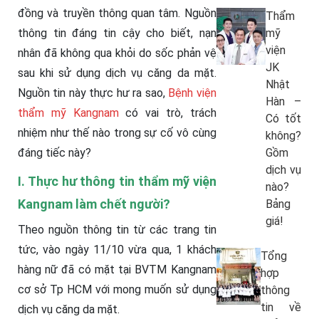
đồng và truyền thông quan tâm
. Nguồn
Thẩm
thông tin đáng tin cậy cho biết
, nạn
mỹ
viện
nhân đã không qua khỏi do sốc phản vệ
JK
sau khi sử dụng dịch vụ căng da mặt.
Nhật
Nguồn tin này thực hư ra sao,
Bệnh viện
Hàn –
thẩm mỹ Kangnam
có vai trò, trách
Có tốt
nhiệm như thế nào trong sự cố vô cùng
không?
đáng tiếc này?
Gồm
dịch vụ
I. Thực hư thông tin thẩm mỹ viện
nào?
Kangnam làm chết người?
Bảng
giá!
Theo nguồn thông tin từ các trang tin
tức, vào ngày 11/10 vừa qua, 1 khách
Tổng
hàng nữ đã có mặt tại BVTM Kangnam
hợp
cơ sở Tp HCM với mong muốn sử dụng
thông
tin về
dịch vụ căng da mặt.