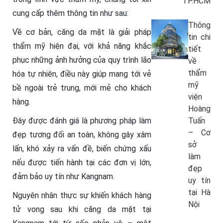
TP.HCM
cung cấp thêm thông tin như sau:
Thông
Về cơ bản, căng da mặt là giải pháp
tin chi
thẩm mỹ hiện đại, với khả năng khắc
tiết
phục những ảnh hưởng của quy trình lão
về
thẩm
hóa tự nhiên, điều này giúp mang tới vẻ
mỹ
bề ngoài trẻ trung, mới mẻ cho khách
viện
hàng.
Hoàng
Đây được đánh giá là phương pháp làm
Tuấn
– Cơ
đẹp tương đối an toàn, không gây xâm
sở
lấn, khó xảy ra vấn đề, biến chứng xấu
làm
nếu được tiến hành tại các đơn vị lớn,
đẹp
đảm bảo uy tín như Kangnam.
uy tín
tại Hà
Nguyên nhân thực sự khiến khách hàng
Nội
tử vong sau khi căng da mặt tại