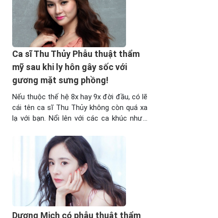
thắm ...
Ca sĩ Thu Thủy Phẫu thuật thẩm
mỹ sau khi ly hôn gây sốc với
gương mặt sưng phồng!
Nếu thuộc thế hệ 8x hay 9x đời đầu, có lẽ
cái tên ca sĩ Thu Thủy không còn quá xa
lạ với bạn. Nổi lên với các ca khúc như “
Chiếc ô thời gian”, “Kẹo bông gòn”,… Thu
Thủy đã làm rất nhiều bạn trẻ thời ấy phải
xiêu lòng. Dưới đây, hãy ...
Dương Mịch có phẫu thuật thẩm