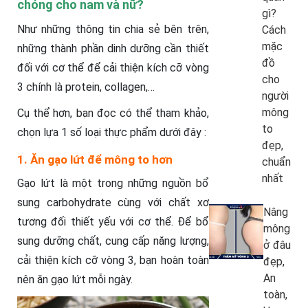
chóng cho nam và nữ?
gì?
Như những thông tin chia sẻ bên trên,
Cách
mặc
những thành phần dinh dưỡng cần thiết
đồ
đối với cơ thể để cải thiện kích cỡ vòng
cho
3 chính là protein, collagen,…
người
mông
Cụ thể hơn, bạn đọc có thể tham khảo,
to
chọn lựa 1 số loại thực phẩm dưới đây :
đẹp,
1. Ăn gạo lứt để mông to hơn
chuẩn
nhất
Gạo lứt là một trong những nguồn bổ
sung carbohydrate cùng với chất xơ
Nâng
tương đối thiết yếu với cơ thể. Để bổ
mông
sung dưỡng chất, cung cấp năng lượng,
ở đâu
cải thiện kích cỡ vòng 3, bạn hoàn toàn
đẹp,
An
nên ăn gạo lứt mỗi ngày.
toàn,