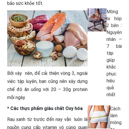
bảo sức khỏe tốt.
Mông
bị hóp
2 bên :
Nguyên
nhân –
7 bài
tập
giúp
khắc
Bởi vậy nên, để cải thiện vòng 3, ngoài
phục
hiệu
việc tập luyện, bạn cũng nên xây dựng
quả
chế độ ăn uống với 20 – 30g protein
nhất
mỗi ngày.
* Các thực phẩm giàu chất Oxy hóa
Cách
làm
Rau xanh từ trước đến nay vẫn luôn là
mông
nguồn cung cấp vitamin vô cùng quan