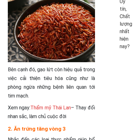
Uy
tín,
Chất
lượng
nhất
hiện
nay?
Bên cạnh đó, gạo lứt còn hiệu quả trong
việc cải thiện tiêu hóa cũng như là
phòng ngừa những bệnh liên quan tới
tim mạch.
Xem ngay:
Thẩm mỹ Thái Lan
– Thay đổi
nhan sắc, làm chủ cuộc đời
2. Ăn trứng tăng vòng 3
Nhắc đến các loại thực phẩm giúp bổ