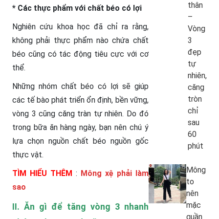
thân
* Các thực phẩm với chất béo có lợi
–
Nghiên cứu khoa học đã chỉ ra rằng,
Vòng
3
không phải thực phẩm nào chứa chất
đẹp
béo cũng có tác động tiêu cực với cơ
tự
thể.
nhiên,
Những nhóm chất béo có lợi sẽ giúp
căng
tròn
các tế bào phát triển ổn định, bền vững,
chỉ
vòng 3 cũng căng tràn tự nhiên. Do đó
sau
trong bữa ăn hàng ngày, bạn nên chú ý
60
lựa chọn nguồn chất béo nguồn gốc
phút
thực vật.
Mông
TÌM HIỂU THÊM
:
Mông xệ phải làm
to
sao
nên
mặc
II. Ăn gì để tăng vòng 3 nhanh
quần