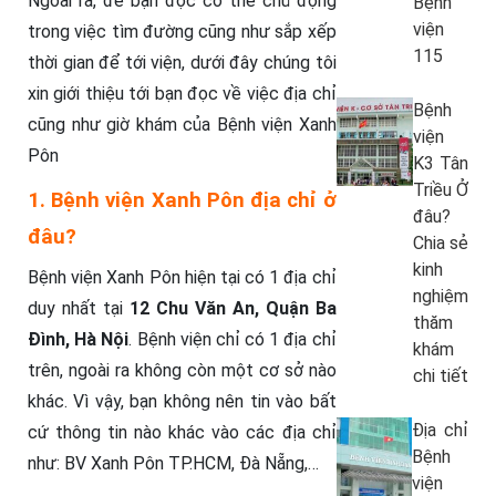
Ngoài ra, để bạn đọc có thể chủ động
Bệnh
viện
trong việc tìm đường cũng như sắp xếp
115
thời gian để tới viện, dưới đây chúng tôi
xin giới thiệu tới bạn đọc về việc địa chỉ
Bệnh
cũng như giờ khám của Bệnh viện Xanh
viện
Pôn
K3 Tân
Triều Ở
1. Bệnh viện Xanh Pôn địa chỉ ở
đâu?
đâu?
Chia sẻ
kinh
Bệnh viện Xanh Pôn hiện tại có 1 địa chỉ
nghiệm
duy nhất tại
12 Chu Văn An, Quận Ba
thăm
Đình, Hà Nội
. Bệnh viện chỉ có 1 địa chỉ
khám
trên, ngoài ra không còn một cơ sở nào
chi tiết
khác. Vì vậy, bạn không nên tin vào bất
Địa chỉ
cứ thông tin nào khác vào các địa chỉ
Bệnh
như: BV Xanh Pôn TP.HCM, Đà Nẵng,…
viện