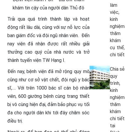
làm
khám tin cậy của người dân Thủ đô
việc,
Trải qua quá trình thành lập và hoạt
kinh
nghiệm
động rất lâu dài, cùng với sự nỗ lực của
thăm
ban giám đốc và đội ngũ nhân viên. Đến
khám
nay viện đã nhận được rất nhiều giải
cụ thể,
thưởng cao quý của nhà nước và trở
chi tiết
thành tuyến viện TW Hạng I.
Chia sẻ
Đến nay, bệnh viện đã mở rộng quy mô
quy
cũng như cơ sở vật chất, đội ngũ y bác
trình,
sĩ,…. Với trên 1000 bác sĩ cán bộ nhân
kinh
viên, 600 giường bệnh cùng trang thiết
nghiệm
bị vô cùng hiện đại, đảm bảo phục vụ tối
thăm
khám
đa cho người dân khi tới đây chăm sóc
chi tiết
điều trị.
tại