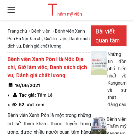
T
hẩm mỹ viện
Bài viết
Trang chủ
Bệnh viện
Bệnh viện Xanh
Pôn Hà Nội: Địa chỉ, Giờ làm việc, Danh sách
quan tâm
dịch vụ, Đánh giá chất lượng
Những
Bệnh viện Xanh Pôn Hà Nội: Địa
tin đồn
chỉ, Giờ làm việc, Danh sách dịch
phổ biến
vụ, Đánh giá chất lượng
nhất về
Kangnam
16/06/2021
và sự
Tác giả:
Tâm Lê
*
thật
52 lượt xem
đằng sau
*
Bệnh viện Xanh Pôn là một trong những
Bệnh viện
cơ sở thăm khám thuộc tuyến trung
Thẩm mỹ
ương, được nhiều người quan tâm hàng
Kangnam: