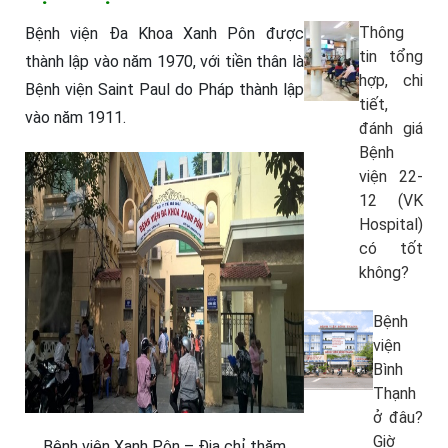
Thông
Bệnh viện Đa Khoa Xanh Pôn được
tin tổng
thành lập vào năm 1970, với tiền thân là
hợp, chi
Bệnh viện Saint Paul do Pháp thành lập
tiết,
vào năm 1911.
đánh giá
Bệnh
viện 22-
12 (VK
Hospital)
có tốt
không?
Bệnh
viện
Bình
Thạnh
ở đâu?
Giờ
Bệnh viện Xanh Pôn – Địa chỉ thăm