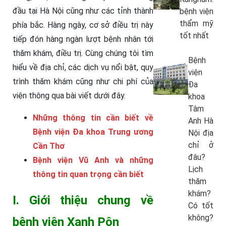
đầu tại Hà Nội cũng như các tỉnh thành
bệnh viện
thẩm mỹ
phía bắc. Hàng ngày, cơ sở điều trị này
tốt nhất
tiếp đón hàng ngàn lượt bệnh nhân tới
thăm khám, điều trị. Cùng chúng tôi tìm
Bệnh
hiểu về địa chỉ, các dịch vụ nổi bật, quy
viện
trình thăm khám cũng như chi phí của
Đa
viện thông qua bài viết dưới đây.
khoa
Tâm
Những thông tin cần biết về
Anh Hà
Bệnh viện Đa khoa Trung ương
Nội địa
chỉ ở
Cần Thơ
đâu?
Bệnh viện Vũ Anh và những
Lịch
thông tin quan trọng cần biết
thăm
khám?
I. Giới thiệu chung về
Có tốt
không?
bệnh viện Xanh Pôn