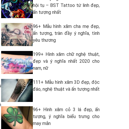
hội tụ – BST Tattoo tứ linh đẹp,
ấn tượng nhất
96+ Mẫu hình xăm cha mẹ đẹp,
ấn tượng, tràn đầy ý nghĩa, tình
yêu thương
199+ Hình xăm chữ nghệ thuật,
đẹp và ý nghĩa nhất 2020 cho
nam, nữ
111+ Mẫu hình xăm 3D đẹp, độc
u
đáo, nghệ thuật và ấn tượng nhất
h
96+ Hình xăm cỏ 3 lá đẹp, ấn
tượng, ý nghĩa biểu trưng cho
may mắn