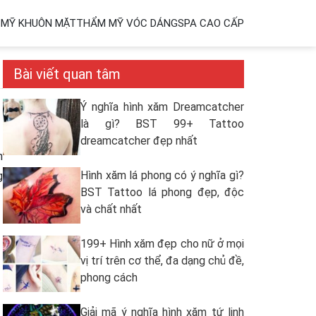
MỸ KHUÔN MẶT
THẨM MỸ VÓC DÁNG
SPA CAO CẤP
Bài viết quan tâm
Ý nghĩa hình xăm Dreamcatcher
là gì? BST 99+ Tattoo
dreamcatcher đẹp nhất
n
Hình xăm lá phong có ý nghĩa gì?
g
BST Tattoo lá phong đẹp, độc
và chất nhất
199+ Hình xăm đẹp cho nữ ở mọi
vị trí trên cơ thể, đa dạng chủ đề,
phong cách
Giải mã ý nghĩa hình xăm tứ linh