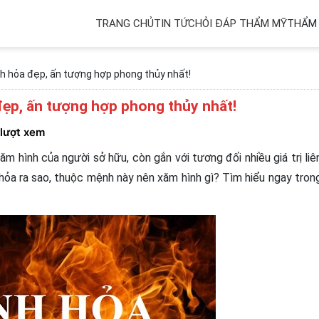
TRANG CHỦ
TIN TỨC
HỎI ĐÁP THẨM MỸ
THẨM 
 hỏa đẹp, ấn tượng hợp phong thủy nhất!
ẹp, ấn tượng hợp phong thủy nhất!
 lượt xem
 hình của người sở hữu, còn gắn với tương đối nhiều giá trị liê
hỏa ra sao, thuộc mệnh này nên xăm hình gì? Tìm hiểu ngay tron