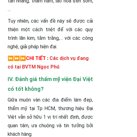
tàn nhang, thâm nám, lão hóa đến sớm,
…
Tuy nhiên, các vấn đề này sẽ được cải
thiện một cách triệt để với các quy
trình lăn kim, tắm trắng,… với các công
nghệ, giải pháp hiện đại.
⏩
⏩
⏩
CHI TIẾT
:
Các dịch vụ đang
có tại BVTM Ngọc Phú
IV. Đánh giá thẩm mỹ viện Đại Việt
có tốt không?
Giữa muôn vàn các địa điểm làm đẹp,
thẩm mỹ tại Tp HCM, thương hiệu Đại
Việt vẫn sở hữu 1 vị trí nhất định, được
quan tâm, ưa chuộng và tin tưởng bởi
khách hàng.