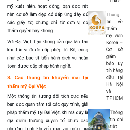
nhất!
mỹ xuất hiện, hoạt động, bạn đọc rất
nên cơ sở làm đẹp có đáp ứng đầy đủ
Thông
tin về
các giấy tờ, chứng chỉ từ đơn vị có
thẩm
thẩm quyền hay không.
mỹ viện
Với Đại Việt, bạn không cần quá lăn tăn
Korea –
Cơ sở
khi đơn vị được cấp phép từ Bộ, cũng
giảm
như các bác sĩ tiến hành dịch vụ hoàn
béo uy
toàn được cấp phép hành nghề.
tín hàng
đầu tại
3. Các thông tin khuyến mãi tại
Hà Nội
thẩm mỹ Đại Việt
và
Một thông tin tương đối tích cực nếu
TP.HCM
bạn đọc quan tâm tới các quy trình, giải
Thông
pháp thẩm mỹ tại Đại Việt, khi mà đây là
tin chi
địa điểm thường xuyên tổ chức các
tiết
chương trình khuyến mãi với mức giá