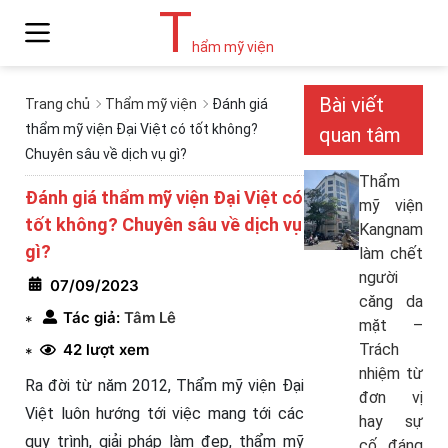
T
hẩm mỹ viện
Bài viết
Trang chủ
Thẩm mỹ viện
Đánh giá
thẩm mỹ viện Đại Việt có tốt không?
quan tâm
Chuyên sâu về dịch vụ gì?
Thẩm
Đánh giá thẩm mỹ viện Đại Việt có
mỹ viện
tốt không? Chuyên sâu về dịch vụ
Kangnam
gì?
làm chết
người
07/09/2023
căng da
Tác giả:
Tâm Lê
*
mặt –
42 lượt xem
Trách
*
nhiệm từ
Ra đời từ năm 2012, Thẩm mỹ viện Đại
đơn vị
Việt luôn hướng tới việc mang tới các
hay sự
quy trình, giải pháp làm đẹp, thẩm mỹ
cố đáng