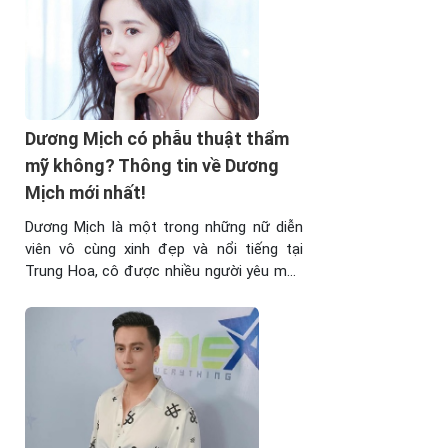
xiêu lòng. Dưới đây, hãy ...
Dương Mịch có phẫu thuật thẩm
mỹ không? Thông tin về Dương
Mịch mới nhất!
Dương Mịch là một trong những nữ diễn
viên vô cùng xinh đẹp và nổi tiếng tại
Trung Hoa, cô được nhiều người yêu mến
và sức lan tỏa của nữ diễn viên này còn
lan tỏa ra tầm châu lục. Tuy nhiên, đời tư
của Dương Mịch thực sự đã trải qua rất
nhiều ...