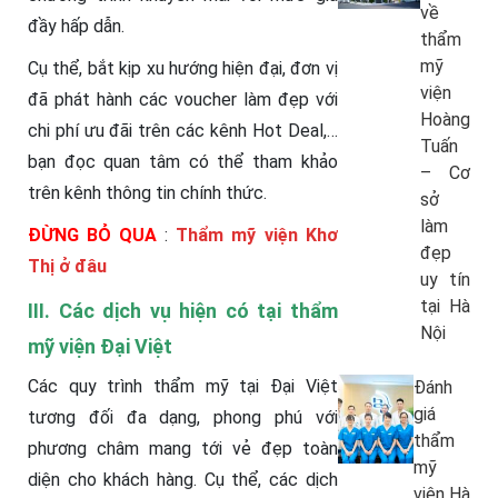
về
đầy hấp dẫn.
thẩm
mỹ
Cụ thể, bắt kịp xu hướng hiện đại, đơn vị
viện
đã phát hành các voucher làm đẹp với
Hoàng
chi phí ưu đãi trên các kênh Hot Deal,…
Tuấn
bạn đọc quan tâm có thể tham khảo
– Cơ
trên kênh thông tin chính thức.
sở
làm
ĐỪNG BỎ QUA
:
Thẩm mỹ viện Khơ
đẹp
Thị ở đâu
uy tín
tại Hà
III. Các dịch vụ hiện có tại thẩm
Nội
mỹ viện Đại Việt
Các quy trình thẩm mỹ tại Đại Việt
Đánh
giá
tương đối đa dạng, phong phú với
thẩm
phương châm mang tới vẻ đẹp toàn
mỹ
diện cho khách hàng. Cụ thể, các dịch
viện Hà