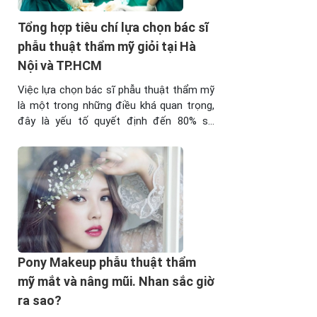
Tổng hợp tiêu chí lựa chọn bác sĩ
phẫu thuật thẩm mỹ giỏi tại Hà
Nội và TP.HCM
Việc lựa chọn bác sĩ phẫu thuật thẩm mỹ
là một trong những điều khá quan trọng,
đây là yếu tố quyết định đến 80% sự
thành công của ca phẫu thuật. Việc sai
lầm trong lựa chọn bác sĩ phẫu thuật sẽ
gây ra cho bạn những hậu quả hết sức
nghiêm trọng. Cùng ...
Pony Makeup phẫu thuật thẩm
mỹ mắt và nâng mũi. Nhan sắc giờ
ra sao?