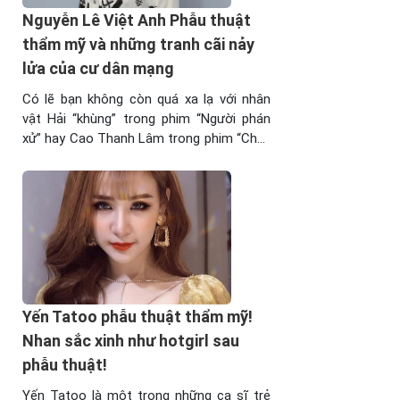
Nguyễn Lê Việt Anh Phẫu thuật
thẩm mỹ và những tranh cãi nảy
lửa của cư dân mạng
Có lẽ bạn không còn quá xa lạ với nhân
vật Hải “khùng” trong phim “Người phán
xử” hay Cao Thanh Lâm trong phim “Chạy
án” do diễn viên Việt Anh thủ vai. Có thể
thấy, tài năng của nam diễn viên này là
không cần phải quá bàn cãi. Trong 1 tháng
trở lại ...
Yến Tatoo phẫu thuật thẩm mỹ!
Nhan sắc xinh như hotgirl sau
phẫu thuật!
Yến Tatoo là một trong những ca sĩ trẻ