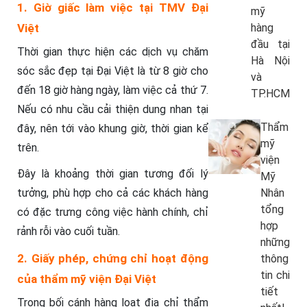
1. Giờ giấc làm việc tại TMV Đại
mỹ
hàng
Việt
đầu tại
Thời gian thực hiện các dịch vụ chăm
Hà Nội
sóc sắc đẹp tại Đại Việt là từ 8 giờ cho
và
đến 18 giờ hàng ngày, làm việc cả thứ 7.
TP.HCM
Nếu có nhu cầu cải thiện dung nhan tại
Thẩm
đây, nên tới vào khung giờ, thời gian kể
mỹ
trên.
viện
Đây là khoảng thời gian tương đối lý
Mỹ
Nhân
tưởng, phù hợp cho cả các khách hàng
tổng
có đặc trưng công việc hành chính, chỉ
hợp
rảnh rỗi vào cuối tuần.
những
2. Giấy phép, chứng chỉ hoạt động
thông
tin chi
của thẩm mỹ viện Đại Việt
tiết
Trong bối cánh hàng loạt địa chỉ thẩm