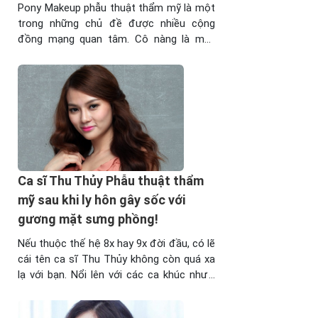
Pony Makeup phẫu thuật thẩm mỹ là một
trong những chủ đề được nhiều cộng
đồng mạng quan tâm. Cô nàng là một
trong những tên tuổi đình đám chuyên
makeup cho những tên tuổi nổi tiếng
hàng đầu của các sao Hàn Quốc. Cô
được mọi người khen bởi vẻ đẹp đằm
thắm ...
Ca sĩ Thu Thủy Phẫu thuật thẩm
mỹ sau khi ly hôn gây sốc với
gương mặt sưng phồng!
Nếu thuộc thế hệ 8x hay 9x đời đầu, có lẽ
cái tên ca sĩ Thu Thủy không còn quá xa
lạ với bạn. Nổi lên với các ca khúc như “
Chiếc ô thời gian”, “Kẹo bông gòn”,… Thu
Thủy đã làm rất nhiều bạn trẻ thời ấy phải