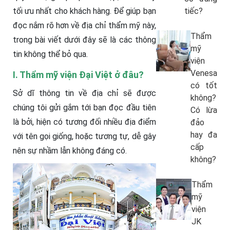
tối ưu nhất cho khách hàng. Để giúp bạn
tiếc?
đọc nắm rõ hơn về địa chỉ thẩm mỹ này,
Thẩm
trong bài viết dưới đây sẽ là các thông
mỹ
tin không thể bỏ qua.
viện
Venesa
I. Thẩm mỹ viện Đại Việt ở đâu?
có tốt
Sở dĩ thông tin về địa chỉ sẽ được
không?
chúng tôi gửi gắm tới bạn đọc đầu tiên
Có lừa
là bởi, hiện có tương đối nhiều địa điểm
đảo
hay đa
với tên gọi giống, hoặc tương tự, dễ gây
cấp
nên sự nhầm lẫn không đáng có.
không?
Thẩm
mỹ
viện
JK