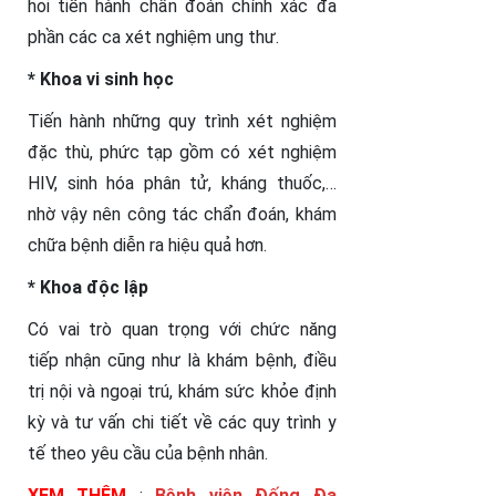
hoi tiến hành chẩn đoán chính xác đa
phần các ca xét nghiệm ung thư.
* Khoa vi sinh học
Tiến hành những quy trình xét nghiệm
đặc thù, phức tạp gồm có xét nghiệm
HIV, sinh hóa phân tử, kháng thuốc,…
nhờ vậy nên công tác chẩn đoán, khám
chữa bệnh diễn ra hiệu quả hơn.
* Khoa độc lập
Có vai trò quan trọng với chức năng
tiếp nhận cũng như là khám bệnh, điều
trị nội và ngoại trú, khám sức khỏe định
kỳ và tư vấn chi tiết về các quy trình y
tế theo yêu cầu của bệnh nhân.
️️️XEM THÊM
:
Bệnh viện Đống Đa