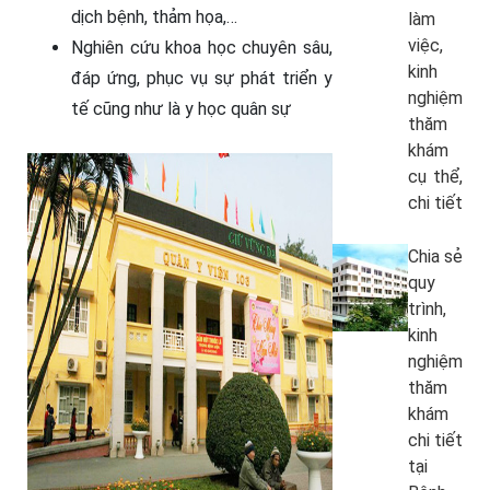
dịch bệnh, thảm họa,…
làm
việc,
Nghiên cứu khoa học chuyên sâu,
kinh
đáp ứng, phục vụ sự phát triển y
nghiệm
tế cũng như là y học quân sự
thăm
khám
cụ thể,
chi tiết
Chia sẻ
quy
trình,
kinh
nghiệm
thăm
khám
chi tiết
tại