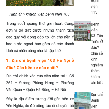
Bệnh
viện
115
Hình ảnh khuôn viên bệnh viện 103
Trong suốt quãng thời gian hoạt động,
Bệnh
viện
đơn vị đã đạt được những thành tích
K3 Tân
cao quý với đóng góp to lớn cho nền Y
Triều Ở
học nước ngoài, bao gồm cả các thành
đâu?
tích cá nhân cũng như là tập thể.
Chia sẻ
kinh
1. Địa chỉ bệnh viện 103 Hà Nội ở
nghiệm
đâu? Gần bến xe nào nhất?
thăm
Địa chỉ chính xác của viện nằm tại : Số
khám
chi tiết
261 – Đường Phùng Hưng – Phường
Văn Quán – Quận Hà Đông – Hà Nội.
Địa chỉ
Đây là địa điểm tương đối gần bến xe
Bệnh
Yên Nghĩa, do đó công tác di chuyển tới
viện