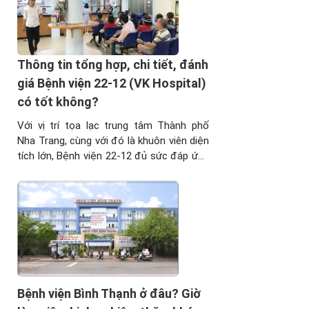
Thông tin tổng hợp, chi tiết, đánh
giá Bệnh viện 22-12 (VK Hospital)
có tốt không?
Với vị trí tọa lạc trung tâm Thành phố
Nha Trang, cùng với đó là khuôn viên diện
tích lớn, Bệnh viện 22-12 đủ sức đáp ứng
nhu cầu về dịch vụ Y Tế, sức khỏe của
người dân sinh sống, làm việc tại đây,
cũng như khu vực lân cận. Nhờ vào sự
phối ...
Bệnh viện Bình Thạnh ở đâu? Giờ