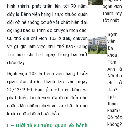
hình thành, phát triển lên tới 70 năm,
bệnh viện
thẩm mỹ
đây là Bệnh viện hạng I trực thuộc quân
tốt nhất
đội với hệ thống cơ sở vật chất hiện đại,
đội ngũ bác sĩ trình độ chuyên môn cao.
Bệnh
Cụ thể địa chỉ viện 103 ở đâu, chuyên
viện
về gì, giờ làm việc như thế nào? Cùng
Đa
tìm hiểu chi tiết ngay trong bài viết
khoa
Tâm
dưới đây.
Anh Hà
Bệnh viện 103 là bệnh viện hạng I của
Nội địa
quân đội được thành lập vào ngày
chỉ ở
20/12/1950. Sau gần 70 xây dựng và
đâu?
Lịch
phát triển, bệnh viện đã đem đến cho
thăm
nhân dân những dịch vụ và chất lượng
khám?
khám chữa bệnh hoàn hảo.
Có tốt
không?
I – Giới thiệu tổng quan về bệnh