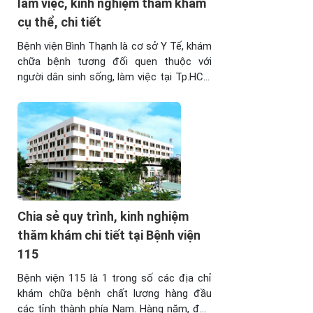
làm việc, kinh nghiệm thăm khám
cụ thể, chi tiết
Bệnh viện Bình Thạnh là cơ sở Y Tế, khám
chữa bệnh tương đối quen thuộc với
người dân sinh sống, làm việc tại Tp.HCM
cũng như 1 số tỉnh thành phía Nam khác.
Với nền tảng đội ngũ bác sĩ chuyên sâu,
trang thiết bị hiện đại, đơn vị thường
xuyên có mặt trong ...
Chia sẻ quy trình, kinh nghiệm
thăm khám chi tiết tại Bệnh viện
115
Bệnh viện 115 là 1 trong số các địa chỉ
khám chữa bệnh chất lượng hàng đầu
các tỉnh thành phía Nam. Hàng năm, đơn