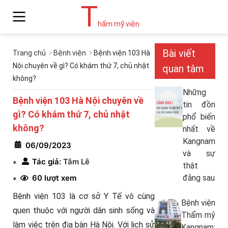
T
hẩm mỹ viện
Bài viết
Trang chủ
Bệnh viện
Bệnh viện 103 Hà
Nội chuyên về gì? Có khám thứ 7, chủ nhật
quan tâm
không?
Những
Bệnh viện 103 Hà Nội chuyên về
tin đồn
gì? Có khám thứ 7, chủ nhật
phổ biến
không?
nhất về
Kangnam
06/09/2023
và sự
Tác giả:
Tâm Lê
*
thật
60 lượt xem
đằng sau
*
Bệnh viện 103 là cơ sở Y Tế vô cùng
Bệnh viện
quen thuộc với người dân sinh sống và
Thẩm mỹ
làm việc trên địa bàn Hà Nội. Với lịch sử
Kangnam: