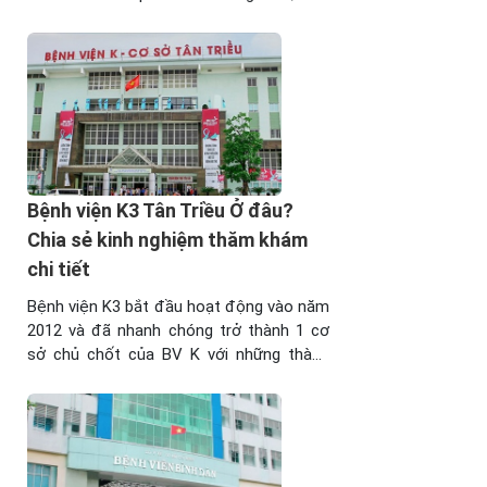
vị tiếp nhận số lượng lớn bệnh nhân tới
thăm khám, sử dụng các dịch vụ Y Tế. Để
hiểu rõ hơn về chức năng, nhiệm vụ, kinh
nghiệm thăm ...
Bệnh viện K3 Tân Triều Ở đâu?
Chia sẻ kinh nghiệm thăm khám
chi tiết
Bệnh viện K3 bắt đầu hoạt động vào năm
2012 và đã nhanh chóng trở thành 1 cơ
sở chủ chốt của BV K với những thành
tựu nhất định trong việc điều trị các bệnh
lý khó, phức tạp. Được chỉ đạo theo chủ
trường từ cấp Chính phủ, đơn vị có định
hướng ...