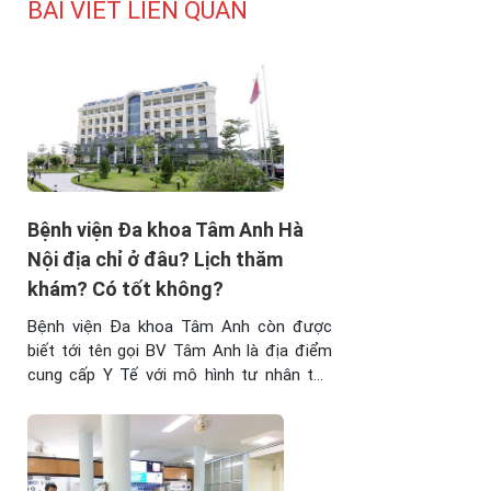
BÀI VIẾT LIÊN QUAN
Bệnh viện Đa khoa Tâm Anh Hà
Nội địa chỉ ở đâu? Lịch thăm
khám? Có tốt không?
Bệnh viện Đa khoa Tâm Anh còn được
biết tới tên gọi BV Tâm Anh là địa điểm
cung cấp Y Tế với mô hình tư nhân tọa
lạc tại Hà Nội. Nhờ các dịch vụ khám chữa
bệnh chất lượng cao, nơi đây ngày càng
được quan tâm bởi bệnh nhân khu vực
nội ...