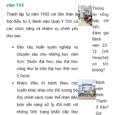
viện 103
Thông
Thành lập từ năm 1950 với tiền thân là
tin tổng
hợp, chi
Đội điều trị 3, Bệnh viện Quân Y 103 có
tiết,
các chức năng và nhiệm vụ chính yếu
đánh giá
như sau :
Bệnh
viện 22-
Đào tạo, huấn luyện nghiệp vụ
12 (VK
chuyên sâu cho những học viên
Hospital)
trực thuộc đại học, sau đại học
có tốt
cũng như là trên Đại học lĩnh vực
không?
Y, Dược
Bệnh
Khám, điều trị bệnh theo các
viện
tuyến khác nhau cho đối tượng bộ
Bình
đội, chính sách, toàn thể nhân dân,
Thạnh
luôn sẵn sàng xử lý, đối mặt với
ở đâu?
những tình trạng khẩn cấp như
Giờ