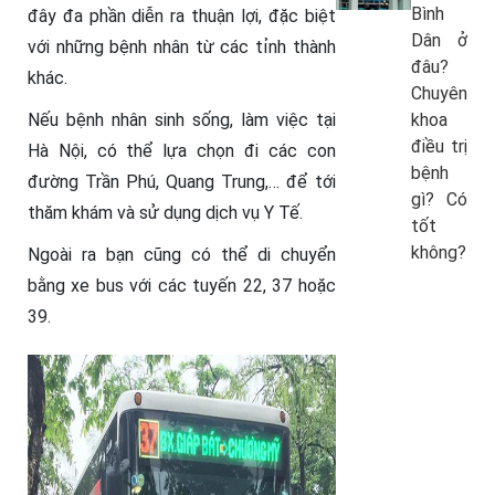
Bình
đây đa phần diễn ra thuận lợi, đặc biệt
Dân ở
với những bệnh nhân từ các tỉnh thành
đâu?
khác.
Chuyên
Nếu bệnh nhân sinh sống, làm việc tại
khoa
điều trị
Hà Nội, có thể lựa chọn đi các con
bệnh
đường Trần Phú, Quang Trung,… để tới
gì? Có
thăm khám và sử dụng dịch vụ Y Tế.
tốt
không?
Ngoài ra bạn cũng có thể di chuyển
bằng xe bus với các tuyến 22, 37 hoặc
39.