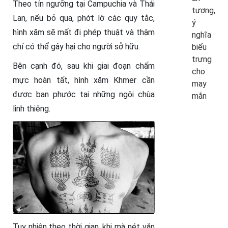
Theo tín ngưỡng tại Campuchia và Thái
tượng,
Lan, nếu bỏ qua, phớt lờ các quy tắc,
ý
hình xăm sẽ mất đi phép thuật và thậm
nghĩa
chí có thể gây hại cho người sở hữu.
biểu
trưng
Bên cạnh đó, sau khi giai đoạn chấm
cho
mực hoàn tất, hình xăm Khmer cần
may
được ban phước tại những ngôi chùa
mắn
linh thiêng.
Tuy nhiên theo thời gian, khi mà nét văn