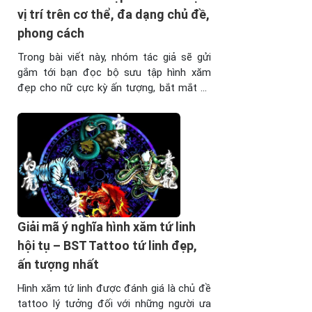
vị trí trên cơ thể, đa dạng chủ đề,
phong cách
Trong bài viết này, nhóm tác giả sẽ gửi
gắm tới bạn đọc bộ sưu tập hình xăm
đẹp cho nữ cực kỳ ấn tượng, bắt mắt và
tràn đầy ý nghĩa. Thế kỷ hiện đại, việc sở
hữu những hình xăm trên cơ thể là điều
không còn quá lạ lẫm, đặc biệt là ...
Giải mã ý nghĩa hình xăm tứ linh
hội tụ – BST Tattoo tứ linh đẹp,
ấn tượng nhất
Hình xăm tứ linh được đánh giá là chủ đề
tattoo lý tưởng đối với những người ưa