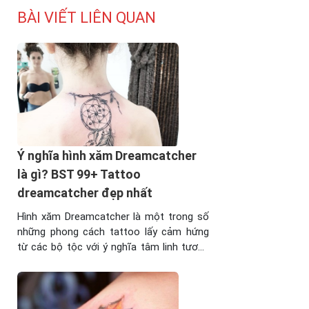
BÀI VIẾT LIÊN QUAN
Ý nghĩa hình xăm Dreamcatcher
là gì? BST 99+ Tattoo
dreamcatcher đẹp nhất
Hình xăm Dreamcatcher là một trong số
những phong cách tattoo lấy cảm hứng
từ các bộ tộc với ý nghĩa tâm linh tương
đối độc đáo. Cụ thể, biểu tượng
Dreamcatcher được cho là có khả năng
mang lại giấc ngủ bình yên, xua tan ác
mộng. Ý nghĩa của hình tượng ...