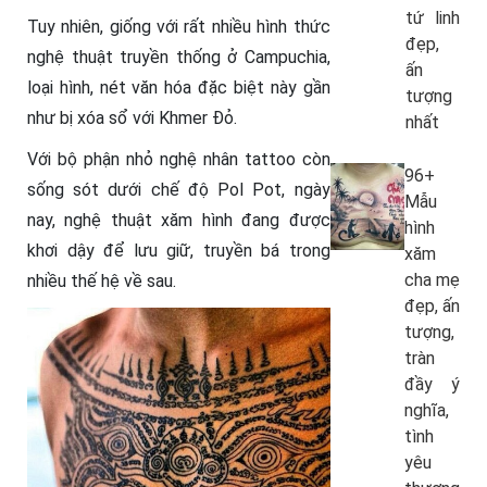
tứ linh
Tuy nhiên, giống với rất nhiều hình thức
đẹp,
nghệ thuật truyền thống ở Campuchia,
ấn
loại hình, nét văn hóa đặc biệt này gần
tượng
như bị xóa sổ với Khmer Đỏ.
nhất
Với bộ phận nhỏ nghệ nhân tattoo còn
96+
sống sót dưới chế độ Pol Pot, ngày
Mẫu
nay, nghệ thuật xăm hình đang được
hình
khơi dậy để lưu giữ, truyền bá trong
xăm
cha mẹ
nhiều thế hệ về sau.
đẹp, ấn
tượng,
tràn
đầy ý
nghĩa,
tình
yêu