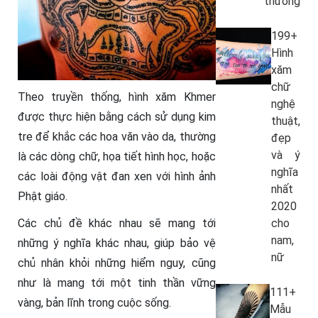
thương
199+
Hình
xăm
chữ
Theo truyền thống, hình xăm Khmer
nghệ
được thực hiện bằng cách sử dụng kim
thuật,
tre để khắc các hoa văn vào da, thường
đẹp
và ý
là các dòng chữ, họa tiết hình học, hoặc
nghĩa
các loài động vật đan xen với hình ảnh
nhất
Phật giáo.
2020
cho
Các chủ đề khác nhau sẽ mang tới
nam,
những ý nghĩa khác nhau, giúp bảo vệ
nữ
chủ nhân khỏi những hiểm nguy, cũng
như là mang tới một tinh thần vững
111+
vàng, bản lĩnh trong cuộc sống.
Mẫu