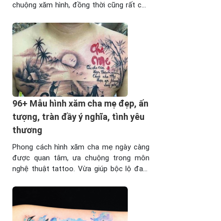
chuộng xăm hình, đồng thời cũng rất chú
trọng yếu tố phong thủy, tâm linh. Đây là
phong cách tattoo có tương đối nhiều ý
nghĩa, tuy nhiên cần phải xăm đúng cách
mới đảm bảo ...
96+ Mẫu hình xăm cha mẹ đẹp, ấn
tượng, tràn đầy ý nghĩa, tình yêu
thương
Phong cách hình xăm cha mẹ ngày càng
được quan tâm, ưa chuộng trong môn
nghệ thuật tattoo. Vừa giúp bộc lộ đam
mê xăm hình, vừa thể hiện tình cảm, lòng
biết ơn với đấng sinh thành qua những
hình ảnh, câu từ tràn đầy ý nghĩa. Bạn
đọc quan tâm tới chủ đề ...