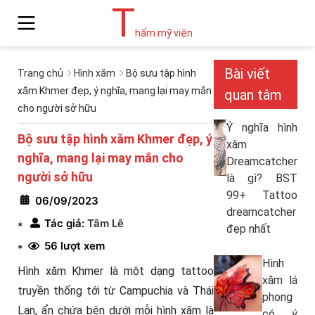
T
hẩm mỹ viện
Bài viết
Trang chủ
Hình xăm
Bộ sưu tập hình
xăm Khmer đẹp, ý nghĩa, mang lại may mắn
quan tâm
cho người sở hữu
Ý nghĩa hình
Bộ sưu tập hình xăm Khmer đẹp, ý
xăm
nghĩa, mang lại may mắn cho
Dreamcatcher
người sở hữu
là gì? BST
99+ Tattoo
06/09/2023
dreamcatcher
Tác giả:
Tâm Lê
*
đẹp nhất
56 lượt xem
*
Hình
Hình xăm Khmer là một dạng tattoo
xăm lá
truyền thống tới từ Campuchia và Thái
phong
Lan, ẩn chứa bên dưới mỗi hình xăm là
có ý