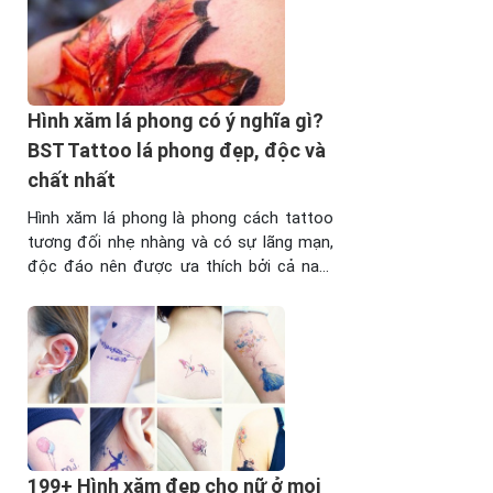
Hình xăm lá phong có ý nghĩa gì?
BST Tattoo lá phong đẹp, độc và
chất nhất
Hình xăm lá phong là phong cách tattoo
tương đối nhẹ nhàng và có sự lãng mạn,
độc đáo nên được ưa thích bởi cả nam
lẫn nữ giới. Dù trước kia không thực sự
phổ biến, tuy nhiên ngày càng có nhiều
bạn trẻ ưa thích hoa văn, họa tiết này.
Tham khảo ngay ...
199+ Hình xăm đẹp cho nữ ở mọi