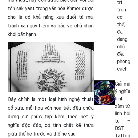
trí
tên sak yant trong văn hóa Khmer được
trên
cho là có khả năng xua đuổi tà ma,
cơ
thể,
tránh xa nguy hiểm và bảo vệ chủ nhân
đa
khỏi bất hạnh.
dạng
chủ
đề,
phong
cách
Giải mã
ý nghĩa
hình
Đây chính là một loại hình nghệ thuật
xăm tứ
cổ xưa, mỗi hoa văn họa tiết đều chứa
linh hội
đựng sự phức tạp kèm theo nét ý
tụ –
nghĩa độc đáo, có tính chất kế thừa
BST
giữa thế hệ trước và thế hệ sau.
Tattoo