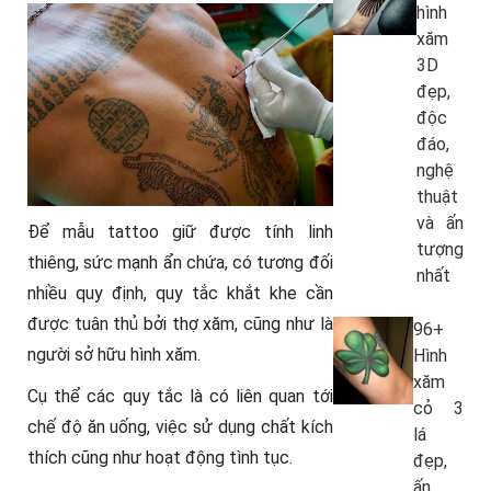
hình
xăm
3D
đẹp,
độc
đáo,
nghệ
thuật
và ấn
Để mẫu tattoo giữ được tính linh
tượng
thiêng, sức mạnh ẩn chứa, có tương đối
nhất
nhiều quy định, quy tắc khắt khe cần
được tuân thủ bởi thợ xăm, cũng như là
96+
người sở hữu hình xăm.
Hình
xăm
Cụ thể các quy tắc là có liên quan tới
cỏ 3
chế độ ăn uống, việc sử dụng chất kích
lá
thích cũng như hoạt động tình tục.
đẹp,
ấn