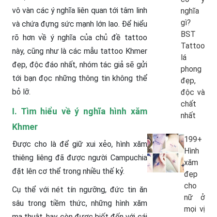
vô vàn các ý nghĩa liên quan tới tâm linh
nghĩa
gì?
và chứa đựng sức mạnh lớn lao. Để hiểu
BST
rõ hơn về ý nghĩa của chủ đề tattoo
Tattoo
này, cũng như là các mẫu tattoo Khmer
lá
đẹp, độc đáo nhất, nhóm tác giả sẽ gửi
phong
tới bạn đọc những thông tin không thể
đẹp,
bỏ lỡ.
độc và
chất
I. Tìm hiểu về ý nghĩa hình xăm
nhất
Khmer
199+
Được cho là để giữ xui xẻo, hình xăm
Hình
thiêng liêng đã được người Campuchia
xăm
đặt lên cơ thể trong nhiều thế kỷ.
đẹp
cho
Cụ thể với nét tín ngưỡng, đức tin ăn
nữ ở
sâu trong tiềm thức, những hình xăm
mọi vị
ma thuật, hay còn được biết đến với cái