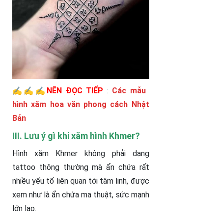
✍️✍️✍️NÊN ĐỌC TIẾP
:
Các mẫu
hình xăm hoa văn phong cách Nhật
Bản
III. Lưu ý gì khi xăm hình Khmer?
Hình xăm Khmer không phải dạng
tattoo thông thường mà ẩn chứa rất
nhiều yếu tố liên quan tới tâm linh, được
xem như là ẩn chứa ma thuật, sức mạnh
lớn lao.