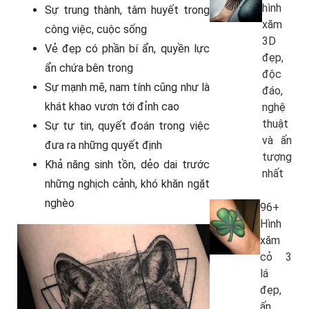
hình
Sự trung thành, tâm huyết trong
xăm
công việc, cuộc sống
3D
Vẻ đẹp có phần bí ẩn, quyền lực
đẹp,
ẩn chứa bên trong
độc
Sự mạnh mẽ, nam tính cũng như là
đáo,
khát khao vươn tới đỉnh cao
nghệ
thuật
Sự tự tin, quyết đoán trong việc
và ấn
đưa ra những quyết định
tượng
Khả năng sinh tồn, dẻo dai trước
nhất
những nghịch cảnh, khó khăn ngặt
nghèo
96+
Hình
xăm
cỏ 3
lá
đẹp,
ấn