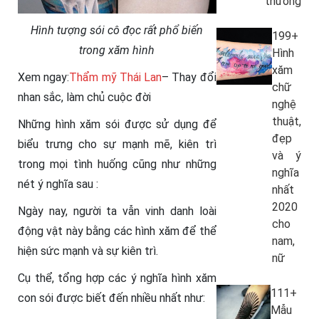
thương
Hình tượng sói cô đọc rất phổ biến
199+
trong xăm hình
Hình
xăm
Xem ngay:
Thẩm mỹ Thái Lan
– Thay đổi
chữ
nhan sắc, làm chủ cuộc đời
nghệ
thuật,
Những hình xăm sói được sử dụng để
đẹp
biểu trưng cho sự mạnh mẽ, kiên trì
và ý
trong mọi tình huống cũng như những
nghĩa
nét ý nghĩa sau :
nhất
2020
Ngày nay, người ta vẫn vinh danh loài
cho
động vật này bằng các hình xăm để thể
nam,
hiện sức mạnh và sự kiên trì.
nữ
Cụ thể, tổng hợp các ý nghĩa hình xăm
111+
con sói được biết đến nhiều nhất như:
Mẫu