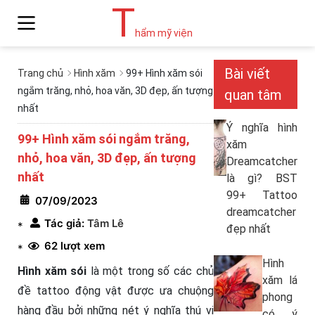
T
hẩm mỹ viện
Bài viết
Trang chủ
Hình xăm
99+ Hình xăm sói
ngắm trăng, nhỏ, hoa văn, 3D đẹp, ấn tượng
quan tâm
nhất
Ý nghĩa hình
99+ Hình xăm sói ngắm trăng,
xăm
nhỏ, hoa văn, 3D đẹp, ấn tượng
Dreamcatcher
nhất
là gì? BST
99+ Tattoo
07/09/2023
dreamcatcher
Tác giả:
Tâm Lê
*
đẹp nhất
62 lượt xem
*
Hình
Hình xăm sói
là một trong số các chủ
xăm lá
đề tattoo động vật được ưa chuộng
phong
hàng đầu bởi những nét ý nghĩa thú vị
có ý