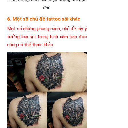
đáo
6. Một số chủ đề tattoo sói khác
Một số những phong cách, chủ đề lấy ý
tưởng loài sói trong hình xăm bạn đọc
cũng có thể tham khảo :