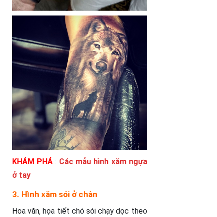
KHÁM PHÁ
:
Các mẫu hình xăm ngựa
ở tay
3. Hình xăm sói ở chân
Hoa văn, họa tiết chó sói chạy dọc theo