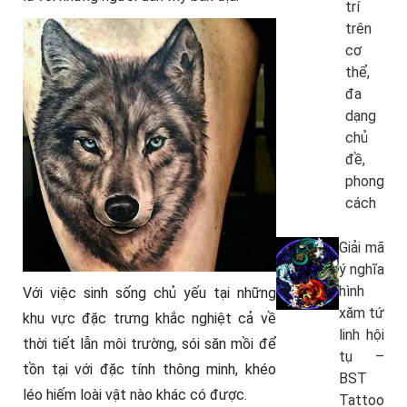
trí
trên
cơ
thể,
đa
dạng
chủ
đề,
phong
cách
Giải mã
ý nghĩa
hình
Với việc sinh sống chủ yếu tại những
xăm tứ
khu vực đặc trưng khắc nghiệt cả về
linh hội
thời tiết lẫn môi trường, sói săn mồi để
tụ –
tồn tại với đặc tính thông minh, khéo
BST
léo hiếm loài vật nào khác có được.
Tattoo