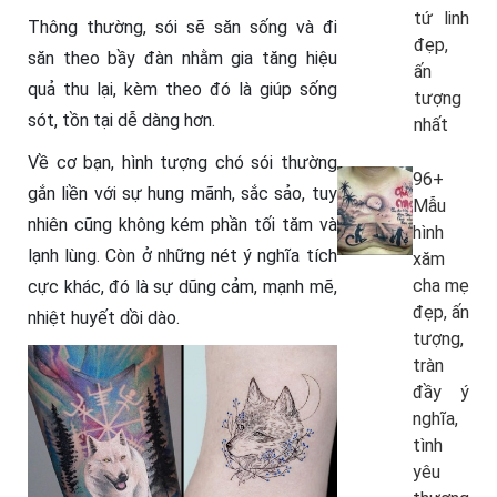
tứ linh
Thông thường, sói sẽ săn sống và đi
đẹp,
săn theo bầy đàn nhằm gia tăng hiệu
ấn
quả thu lại, kèm theo đó là giúp sống
tượng
sót, tồn tại dễ dàng hơn.
nhất
Về cơ bạn, hình tượng chó sói thường
96+
gắn liền với sự hung mãnh, sắc sảo, tuy
Mẫu
nhiên cũng không kém phần tối tăm và
hình
lạnh lùng. Còn ở những nét ý nghĩa tích
xăm
cha mẹ
cực khác, đó là sự dũng cảm, mạnh mẽ,
đẹp, ấn
nhiệt huyết dồi dào.
tượng,
tràn
đầy ý
nghĩa,
tình
yêu