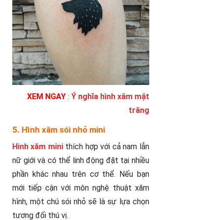
XEM NGAY
:
Ý nghĩa hình xăm mặt
trăng
5. Hình xăm sói nhỏ mini
Hình xăm mini
thích hợp với cả nam lẫn
nữ giới và có thể linh động đặt tại nhiều
phần khác nhau trên cơ thể. Nếu bạn
mới tiếp cận với môn nghệ thuật xăm
hình, một chú sói nhỏ sẽ là sự lựa chọn
tương đối thú vị.