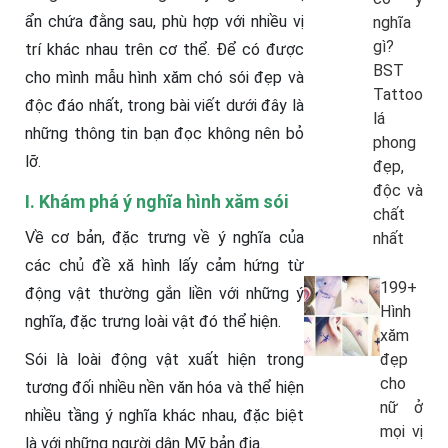
ẩn chứa đằng sau, phù hợp với nhiều vị
nghĩa
gì?
trí khác nhau trên cơ thể. Để có được
BST
cho mình mẫu hình xăm chó sói đẹp và
Tattoo
độc đáo nhất, trong bài viết dưới đây là
lá
những thông tin bạn đọc không nên bỏ
phong
lỡ.
đẹp,
độc và
I. Khám phá ý nghĩa hình xăm sói
chất
Về cơ bản, đặc trưng về ý nghĩa của
nhất
các chủ đề xă hình lấy cảm hứng từ
199+
động vật thường gắn liền với những ý
Hình
nghĩa, đặc trưng loài vật đó thể hiện.
xăm
Sói là loài động vật xuất hiện trong
đẹp
cho
tương đối nhiều nền văn hóa và thể hiện
nữ ở
nhiều tầng ý nghĩa khác nhau, đặc biệt
mọi vị
là với những người dân Mỹ bản địa.