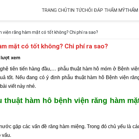
TRANG CHỦ
TIN TỨC
HỎI ĐÁP THẨM MỸ
THẨM 
 viện răng hàm mặt có tốt không? Chi phí ra sao?
àm mặt có tốt không? Chi phí ra sao?
 lượt xem
nghệ tiên tiến hàng đầu,… phẫu thuật hàm hô móm ở Bệnh việ
ả tốt. Nếu đang có ý định phẫu thuật hàm hô Bệnh viện răn
bài viết này nhé.
ẫu thuật hàm hô bệnh viện răng hàm mặ
ả nước gặp các vấn đề răng hàm miệng. Trong đó chủ yếu là cá
ô vẩu.