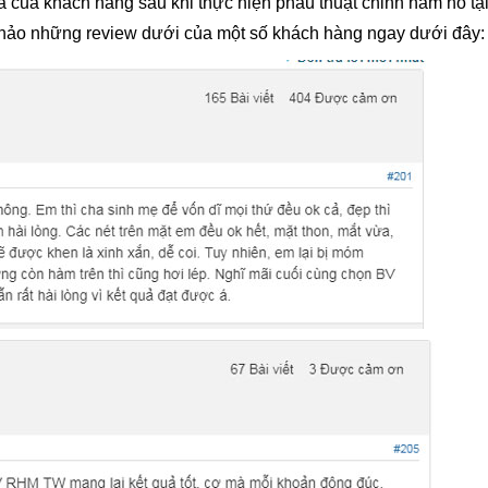
á của khách hàng sau khi thực hiện phẫu thuật chỉnh hàm hô tạ
khảo những review dưới của một số khách hàng ngay dưới đây: