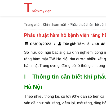
T
hẩm mỹ viện
Trang chủ
Chỉnh hàm mặt
Phẫu thuật hàm hô bệnh
Phẫu thuật hàm hô bệnh viện răng h
06/09/2023
Tác giả:
Tâm Lê
48
*
*
Sơ hữu đội ngũ bác sĩ giàu kinh nghiệm, công 
răng hàm mặt TW Hà Nội đạt được nhiều kết qu
hàm mặt Trung ương, đừng bỏ lỡ thông tin trong 
I – Thông tin cần biết khi ph
Hà Nội
Theo nhiều thống kê, có tới 90% dân số trên c
vấn đề như: sâu răng, viêm lợi, mất răng, răng h