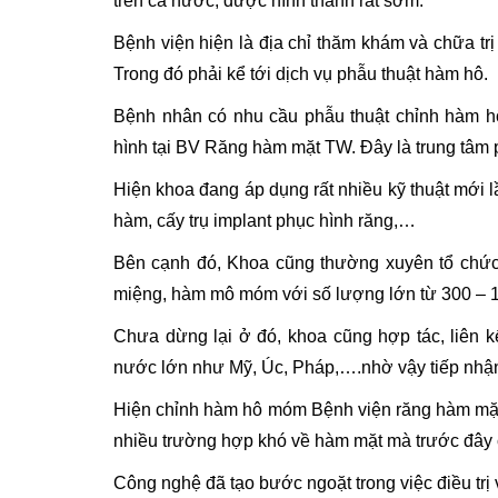
trên cả nước, được hình thành rất sớm.
Bệnh viện hiện là địa chỉ thăm khám và chữa t
Trong đó phải kể tới dịch vụ phẫu thuật hàm hô.
Bệnh nhân có nhu cầu phẫu thuật chỉnh hàm h
hình tại BV Răng hàm mặt TW. Đây là trung tâm p
Hiện khoa đang áp dụng rất nhiều kỹ thuật mới 
hàm, cấy trụ implant phục hình răng,…
Bên cạnh đó, Khoa cũng thường xuyên tổ chức
miệng, hàm mô móm với số lượng lớn từ 300 – 1
Chưa dừng lại ở đó, khoa cũng hợp tác, liên k
nước lớn như Mỹ, Úc, Pháp,….nhờ vậy tiếp nhận
Hiện chỉnh hàm hô móm Bệnh viện răng hàm mặt 
nhiều trường hợp khó về hàm mặt mà trước đây
Công nghệ đã tạo bước ngoặt trong việc điều tr