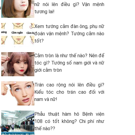
nữ nói lên điều gì? Vận mệnh
u
tương lai!
Xem tướng cằm đàn ông, phụ nữ
đoán vận mệnh? Tướng cằm nào
tốt?
Cằm tròn là như thế nào? Nên để
tóc gì? Tướng số nam giới và nữ
giới cằm tròn
Trán cao rộng nói lên điều gì?
Kiểu tóc cho trán cao đối với
nam và nữ!
Phẫu thuật hàm hô Bệnh viện
108 có tốt không? Chi phí như
u
thế nào??