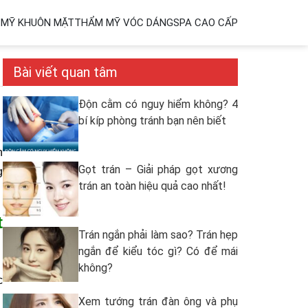
MỸ KHUÔN MẶT
THẨM MỸ VÓC DÁNG
SPA CAO CẤP
Bài viết quan tâm
Độn cằm có nguy hiểm không? 4
bí kíp phòng tránh bạn nên biết
n
Gọt trán – Giải pháp gọt xương
g
trán an toàn hiệu quả cao nhất!
t
Trán ngắn phải làm sao? Trán hẹp
ngắn để kiểu tóc gì? Có để mái
không?
c
Xem tướng trán đàn ông và phụ