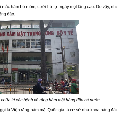
ời mắc hàm hô móm, cười hở lợi ngày một tăng cao. Do vậy, nh
ông đảo.
à chữa trị các bệnh về răng hàm mặt hàng đầu cả nước.
ọi là Viện răng hàm mặt Quốc gia là cơ sở nha khoa hàng đầ