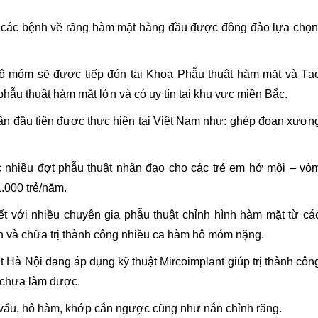
rị các bệnh về răng hàm mặt hàng đầu được đông đảo lựa chọn
ô móm sẽ được tiếp đón tại Khoa Phẫu thuật hàm mặt và Tạ
hẫu thuật hàm mặt lớn và có uy tín tại khu vực miền Bắc.
lần đầu tiên được thực hiện tại Việt Nam như: ghép đoạn xươn
 nhiều đợt phẫu thuật nhân đạo cho các trẻ em hở môi – vò
.000 trẻ/năm.
ết với nhiều chuyên gia phẫu thuật chỉnh hình hàm mặt từ cá
 và chữa trị thành công nhiều ca hàm hô móm nặng.
Hà Nội đang áp dụng kỹ thuật Mircoimplant giúp trị thành côn
 chưa làm được.
ị vẩu, hô hàm, khớp cắn ngược cũng như nắn chỉnh răng.